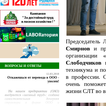
Председатель 
Смирнов
и пре
организации
Слободчиков
п
ВОПРОСЫ И ОТВЕТЫ
техникума и п
12.03.2018
в профессии. 
Откажешься от перевода в ООО -
уволен!
очень поможе
жизни СЛТ во в
На нашем предприятии (ОАО)
внедряется «заемный труд»: создана
самостоятельная дочерняя
структура в форме ООО и