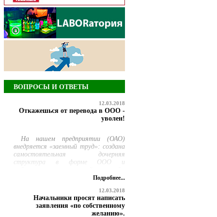
ВОПРОСЫ И ОТВЕТЫ
12.03.2018
Откажешься от перевода в ООО -
уволен!
На нашем предприятии (ОАО)
внедряется «заемный труд»: создана
самостоятельная дочерняя
структура в форме ООО и
работникам ремонтной службы
предлагается добровольно
Подробнее...
перевестись в нее, но продолжать
12.03.2018
выполнять свою прежнюю работу.
Начальники просят написать
При этом руководство сообщило,
заявления «по собственному
что те, кто откажется
желанию».
переводиться, будут уволены по